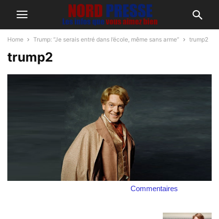
Home
Trump: “Je serais entré dans l’école, même sans arme”
trump2
trump2
Commentaires