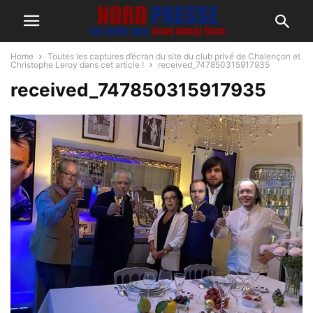
Home
Toutes les captures d’écran du site du club privé de Chalençon et
Christophe Leroy dans cet article !
received_747850315917935
received_747850315917935