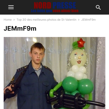
Home
Top 30 des meilleures photos de St-Valentin
JEMmF9m
JEMmF9m