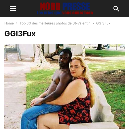
Home
Top 30 des meilleures photos de St-Valentin
GGI3Fux
GGI3Fux