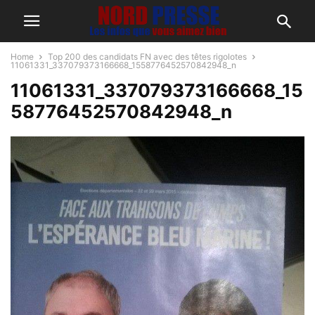
Home
Top 200 des candidats FN avec des têtes rigolotes
11061331_337079373166668_1558776452570842948_n
11061331_337079373166668_15
58776452570842948_n