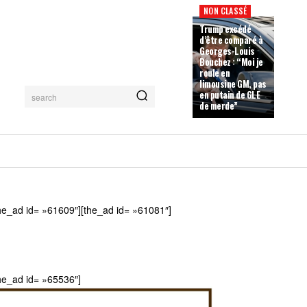
NON CLASSÉ
Trump excédé
d’être comparé à
Georges-Louis
Bouchez : “Moi je
roule en
limousine GM, pas
en putain de GLE
search
de merde”
he_ad id= »61609″][the_ad id= »61081″]
he_ad id= »65536″]