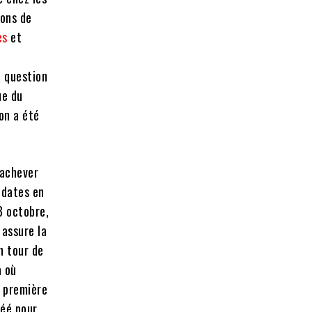
sons de
es
et
a question
ue du
on a été
 achever
 dates en
18 octobre,
 assure la
n tour de
a où
a première
éé pour