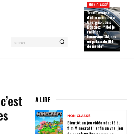
NON CLASSÉ
Trump excédé
d’être comparé à
Georges-Louis
Bouchez : “Moi je
roule en
limousine GM, pas
en putain de GLE
search
de merde”
c’est
A LIRE
es
NON CLASSÉ
Bientôt un jeu vidéo adapté du
film Minecraft : enfin un vrai jeu
de construction comme au