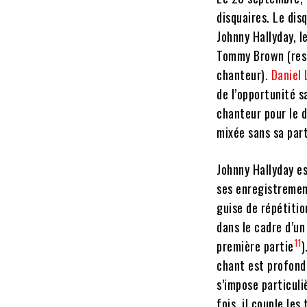
disquaires. Le dis
Johnny Hallyday, 
Tommy Brown (resp
chanteur).
Daniel
de l’opportunité s
chanteur pour le d
mixée sans sa part
Johnny Hallyday e
ses enregistremen
guise de répétitio
dans le cadre d’u
11
première partie
)
chant est profond
s’impose particul
fois, il couple les