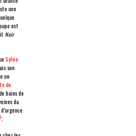
ne séance
uste une
quelque
roupe est
ait
Noir
que
Sylvie
uis son
me un
te de
 de bains de
veines du
s d’urgence
9
.
e chez les