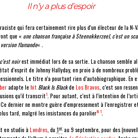
Il n’y a plus d’espoir
aciste qui fera certainement rire plus d’un électeur de la N-
ront que «
une chanson française à Steenokkerzeel, c’est un scan
a version flamande
« .
c’est noir
est immédiat lors de sa sortie. La chanson semble al
état d’esprit de Johnny Hallyday, en proie à de nombreux prob
essionnels. Le titre n’a pourtant rien d’autobiographique. En e
ber
adapte le
hit
Black Is Black
de
Los Bravos
, c’est son ressen
1
usions qu’il transcrit
. Pour autant, c’est à l’intention de l’arti
. Ce dernier ne montre guère d’empressement à l’enregistrer e
N 1
plus tard, malgré les insistances du parolier
.
er
st en studio à
Londres
, du
1
au 9 septembre, pour des (nouvel