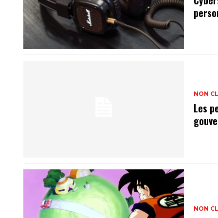
Cyber
perso
NON C
Les p
gouve
NON C