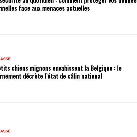
sécurité au quotidien : Comment protéger vos donnée
nnelles face aux menaces actuelles
LASSÉ
etits chiens mignons envahissent la Belgique : le
rnement décrète l’état de câlin national
LASSÉ