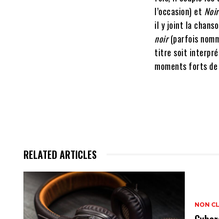
l’occasion) et
Noir
il y joint la chans
noir
(parfois nommé
titre soit interpr
moments forts de 
RELATED ARTICLES
NON C