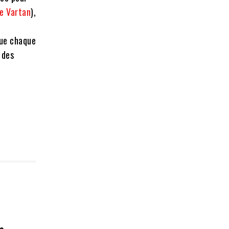
ie Vartan
),
que chaque
 des