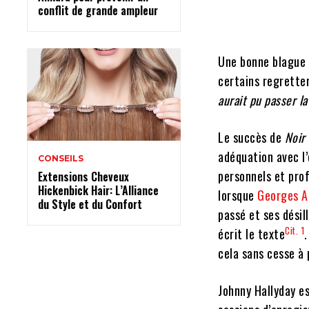
conflit de grande ampleur
Une bonne blague r
certains regrette
aurait pu passer l
Le succès de
Noir 
adéquation avec l’
CONSEILS
personnels et prof
Extensions Cheveux
Hickenbick Hair: L’Alliance
lorsque
Georges A
du Style et du Confort
passé et ses désill
Cit. 1
écrit le texte
cela sans cesse à 
Johnny Hallyday e