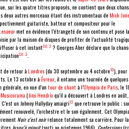
que, sur les quatre titres proposés, ne contient que deux chan
les deux autres morceaux étant des instrumentaux de
Mick Jon
ectivement guitariste, batteur et compositeur pour le
 Lesueur
met en évidence l’étrangeté de son contenu et pose l
aisie par la maison de disques de profiter de l’actualité tragiq
Cit. 2
iffuser à cet instant
? Georges Aber déclare que la chans
Cit. 3
icipation
.
10
st de retour à
Londres
(du 30 septembre au 4 octobre
), pour
ts. Le 13 octobre à
Évreux
, il entame une tournée de quelques
n générale, en vue d’un
tour de chant
à l’
Olympia de Paris
, le 
n
Musicorama
(
Jimi Hendrix
qu’il a découvert à Londres en août,
12
. C’est un Johnny Hallyday amaigri
que retrouve le public ; so
ément renouvelé, l’orchestre et le son également. Cet Olympi
ièrement
Noir c’est noir
relance totalement sa carrière. Pour l
 titres
Jusqu’à minuit
(sorti au printemps 1966),
Confessions
(cr