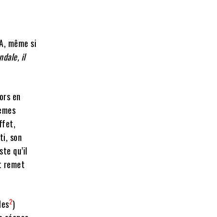
VA, même si
dale, il
ors en
lèmes
ffet,
ti, son
ste qu’il
t remet
2
les
)