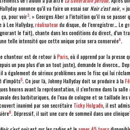
strements de l’album à paraitre
La Génération perdue
. Après u
 Hallyday annonce qu’il va faire un essai sur
Noir c’est noir
, « j
3
ça, pour voir
. » Georges Aber a l’intuition qu’il va se passer 
e à Lee Hallyday,
réalisateur
du disque, de l’enregistrer… Le g
ignorant le fait), chante dans les conditions du direct, d’un tr
4
ne telle intensité que cette unique prise sera conservée
.
le chanteur est de retour à
Paris
, où il apprend par la presse 
puis un peu plus d’un an tout juste), demande le divorce… Dep
 il a également de sérieux problèmes avec le fisc qui lui récla
5
é d’impôts
. Ce jour là, Johnny Hallyday doit se produire à la
Fê
ques heures avant la représentation, il s’enferme dans la salle
vale des barbituriques, de l’eau de cologne et se taillade les 
écouvert inanimé par son secrétaire
Ticky Holgado
, il est admi
8
sière
. Dépressif, il suit une cure de sommeil dans une clinique
Noir c’est noir
est sur les radios et le
super 45 tours
disponibl