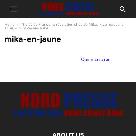
Home
The Voice France, la révélation choc de Mika: » Je m’appelle
Tchu. »
mika-en-jaune
mika-en-jaune
Commentaires
ABOUT US