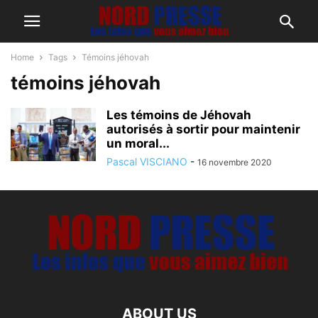
Home
Tags
Témoins jéhovah
témoins jéhovah
Les témoins de Jéhovah
autorisés à sortir pour maintenir
un moral...
Pascal VISCIANO
-
16 novembre 2020
ABOUT US