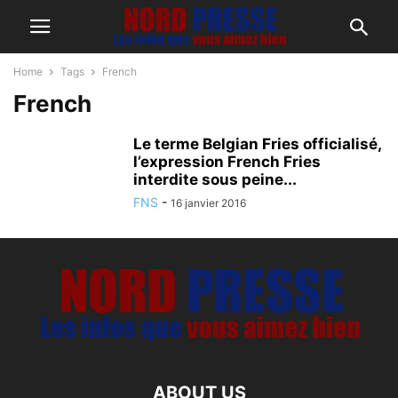
Home
Tags
French
French
Le terme Belgian Fries officialisé,
l’expression French Fries
interdite sous peine...
FNS
-
16 janvier 2016
ABOUT US