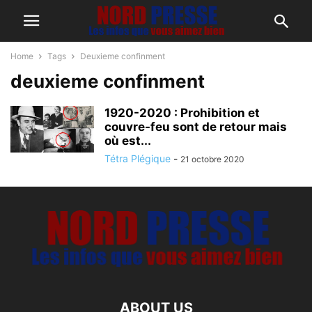
Home
Tags
Deuxieme confinment
deuxieme confinment
1920-2020 : Prohibition et
couvre-feu sont de retour mais
où est...
Tétra Plégique
-
21 octobre 2020
ABOUT US