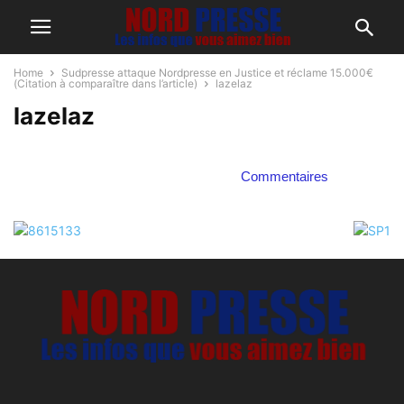
Home
Sudpresse attaque Nordpresse en Justice et réclame 15.000€
(Citation à comparaître dans l’article)
lazelaz
lazelaz
Commentaires