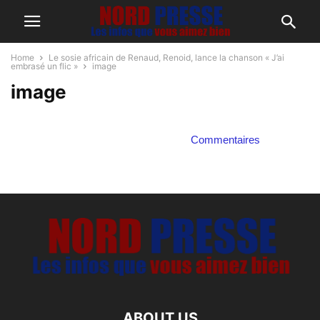
Home
Le sosie africain de Renaud, Renoid, lance la chanson « J’ai
embrasé un flic »
image
image
Commentaires
ABOUT US