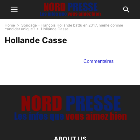
Home
Sondage – François Hollande battu en 2017, même comme
candidat unique !
Hollande Casse
Hollande Casse
Commentaires
ABOUT US