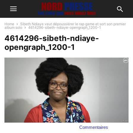
Home
Sibeth Ndiaye veut dépoussiérer le rap game et sort son premier
album solo
4614296-sibeth-ndiaye-opengraph_1200-1
4614296-sibeth-ndiaye-
opengraph_1200-1
Commentaires