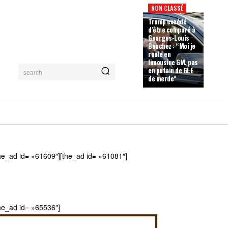
NON CLASSÉ
Trump excédé
d’être comparé à
Georges-Louis
Bouchez : “Moi je
roule en
limousine GM, pas
en putain de GLE
search
de merde”
he_ad id= »61609″][the_ad id= »61081″]
he_ad id= »65536″]