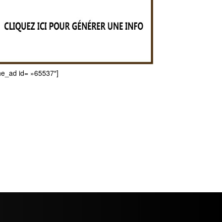
he_ad id= »65537″]