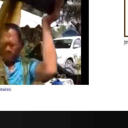
[t
aires