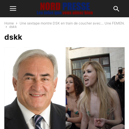
Home
Une sextape montre DSK en train de coucher avec… Une FEMEN.
dskk
dskk