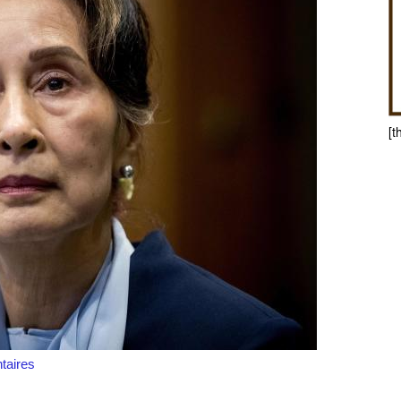
[t
aires