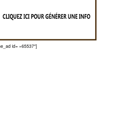
he_ad id= »65537″]