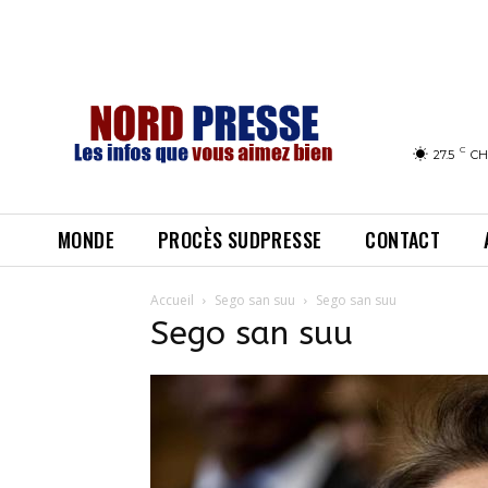
C
27.5
CH
MONDE
PROCÈS SUDPRESSE
CONTACT
Accueil
Sego san suu
Sego san suu
Sego san suu