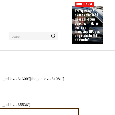
NON CLASSÉ
Trump excédé
d’être comparé à
Georges-Louis
Bouchez : “Moi je
roule en
limousine GM, pas
en putain de GLE
search
de merde”
he_ad id= »61609″][the_ad id= »61081″]
he_ad id= »65536″]