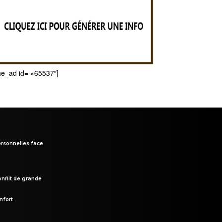
he_ad id= »65537″]
rsonnelles face
onflit de grande
nfort