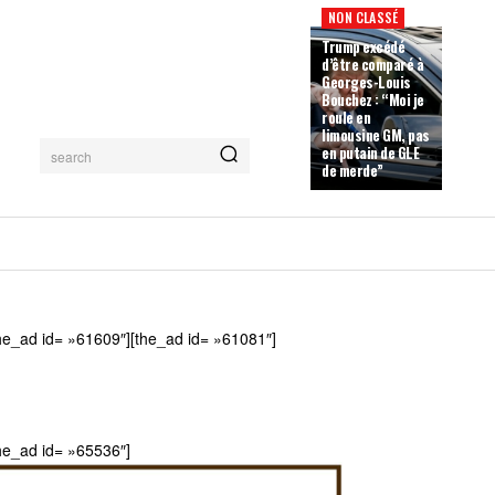
NON CLASSÉ
Trump excédé
d’être comparé à
Georges-Louis
Bouchez : “Moi je
roule en
limousine GM, pas
en putain de GLE
search
de merde”
he_ad id= »61609″][the_ad id= »61081″]
he_ad id= »65536″]