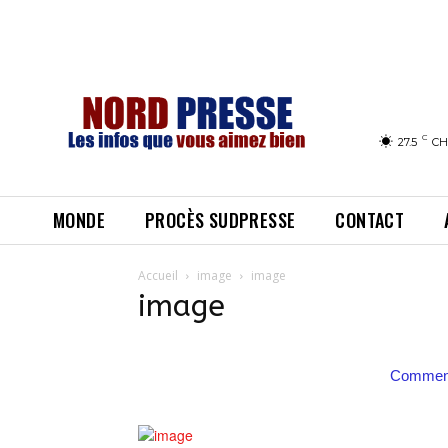
C
27.5
CH
MONDE
PROCÈS SUDPRESSE
CONTACT
Accueil
image
image
image
Comment