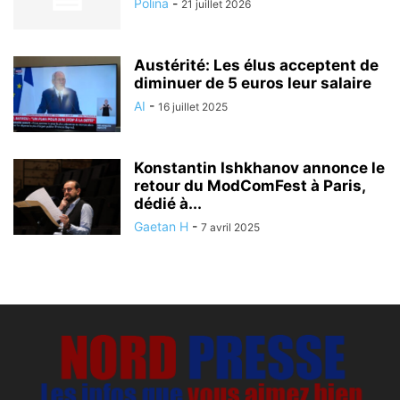
Polina
-
21 juillet 2026
Austérité: Les élus acceptent de
diminuer de 5 euros leur salaire
AI
-
16 juillet 2025
Konstantin Ishkhanov annonce le
retour du ModComFest à Paris,
dédié à...
Gaetan H
-
7 avril 2025