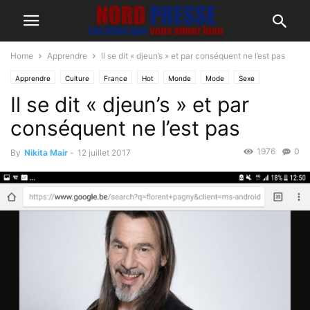
Home
Apprendre
Il se dit « djeun’s » et par conséquent ne l’est pas
Apprendre
Culture
France
Hot
Monde
Mode
Sexe
Il se dit « djeun’s » et par
conséquent ne l’est pas
1976
0
By
Nikita Mair
-
12 juillet 2017