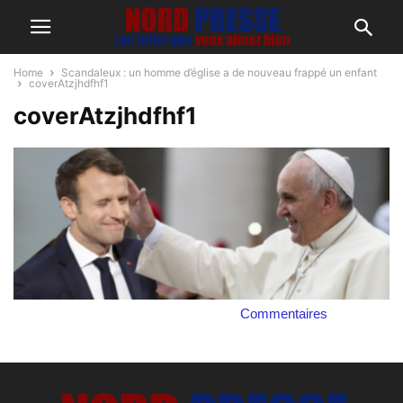
Home
Scandaleux : un homme d’église a de nouveau frappé un enfant
coverAtzjhdfhf1
coverAtzjhdfhf1
Commentaires