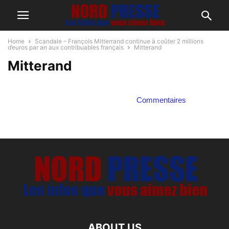
Home
Scandale – François Mitterrand continue à coûter 2 millions
d’euros par an aux contribuables français
Mitterand
Mitterand
Commentaires
ABOUT US