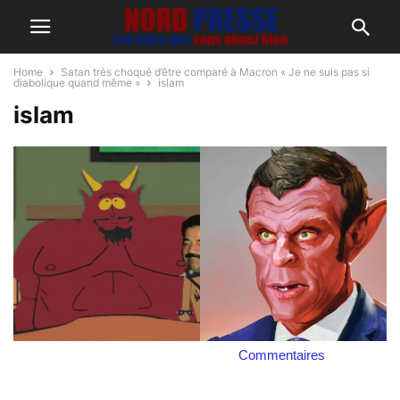
Home
Satan très choqué d’être comparé à Macron « Je ne suis pas si
diabolique quand même »
islam
islam
Commentaires