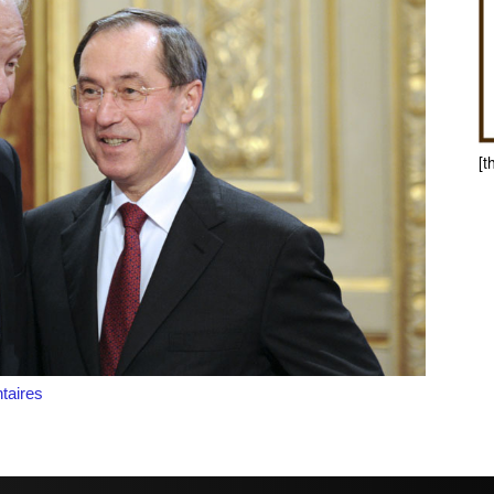
[t
aires