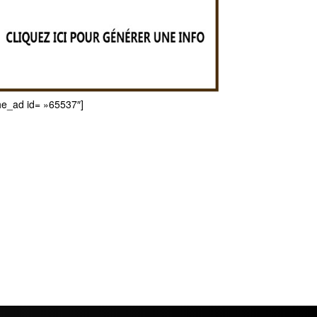
he_ad id= »65537″]