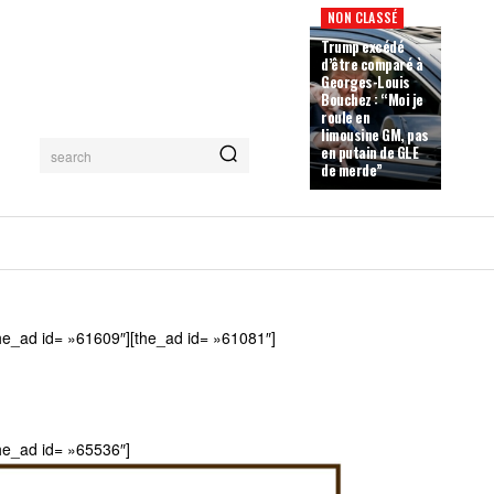
NON CLASSÉ
Trump excédé
d’être comparé à
Georges-Louis
Bouchez : “Moi je
roule en
limousine GM, pas
en putain de GLE
search
de merde”
he_ad id= »61609″][the_ad id= »61081″]
he_ad id= »65536″]