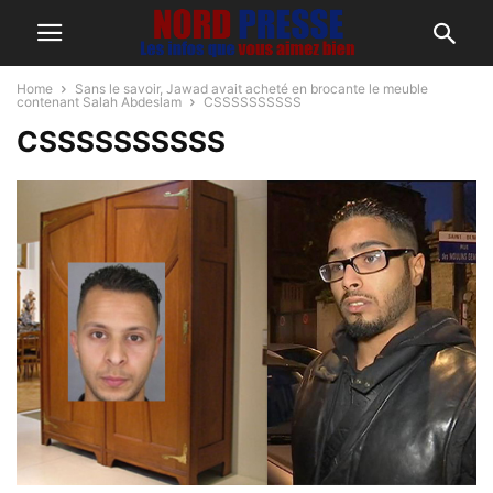
Home
Sans le savoir, Jawad avait acheté en brocante le meuble
contenant Salah Abdeslam
CSSSSSSSSSS
CSSSSSSSSSS