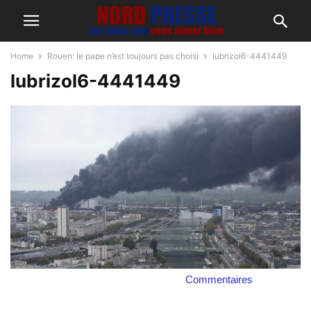
Home
Rouen: le pape n’est toujours pas choisi
lubrizol6-4441449
lubrizol6-4441449
Commentaires