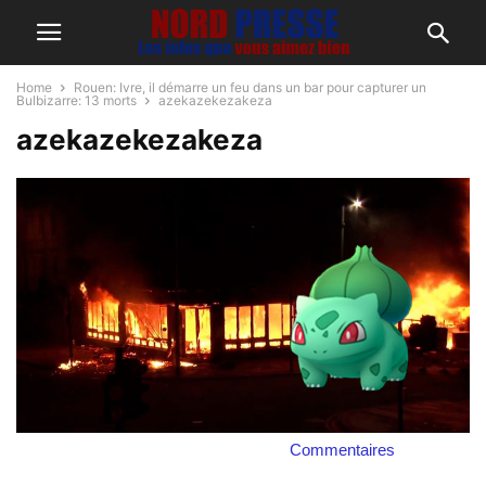
Home
Rouen: Ivre, il démarre un feu dans un bar pour capturer un
Bulbizarre: 13 morts
azekazekezakeza
azekazekezakeza
Commentaires