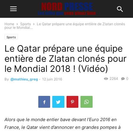
Home
Sports
Le Qatar prépare une équipe entière de Zlatan clonés
pour le Mondial...
Sports
Le Qatar prépare une équipe
entière de Zlatan clonés pour
le Mondial 2018 ! (Vidéo)
2264
0
By
@mathieu_greg
-
12 juin 2016
Alors que le monde entier bave devant l’Euro 2016 en
France, le Qatar vient d’annoncer en grandes pompes à