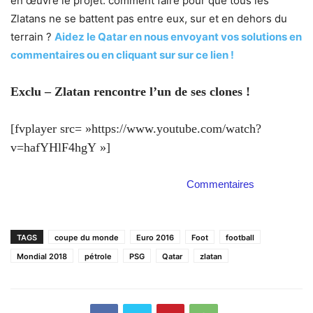
en œuvre le projet: comment faire pour que tous les
Zlatans ne se battent pas entre eux, sur et en dehors du
terrain ?
Aidez le Qatar en nous envoyant vos solutions en
commentaires ou en cliquant sur sur ce lien !
Exclu – Zlatan rencontre l’un de ses clones !
[fvplayer src= »https://www.youtube.com/watch?
v=hafYHlF4hgY »]
Commentaires
TAGS
coupe du monde
Euro 2016
Foot
football
Mondial 2018
pétrole
PSG
Qatar
zlatan