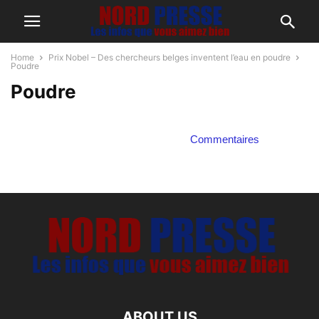
Home
Prix Nobel – Des chercheurs belges inventent l’eau en poudre
Poudre
Poudre
Commentaires
ABOUT US