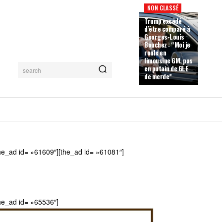
NON CLASSÉ
Trump excédé
d’être comparé à
Georges-Louis
Bouchez : “Moi je
roule en
limousine GM, pas
en putain de GLE
search
de merde”
he_ad id= »61609″][the_ad id= »61081″]
he_ad id= »65536″]