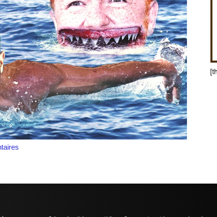
[t
aires