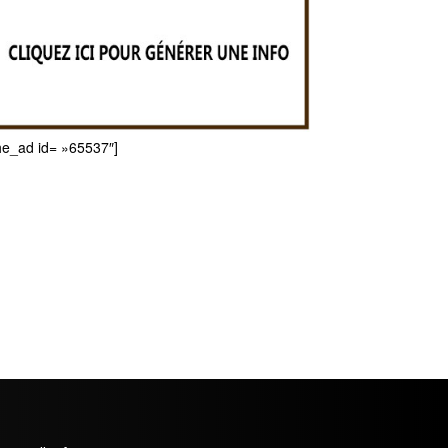
he_ad id= »65537″]