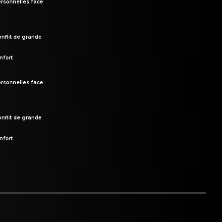
rsonnelles face
onflit de grande
nfort
rsonnelles face
onflit de grande
nfort