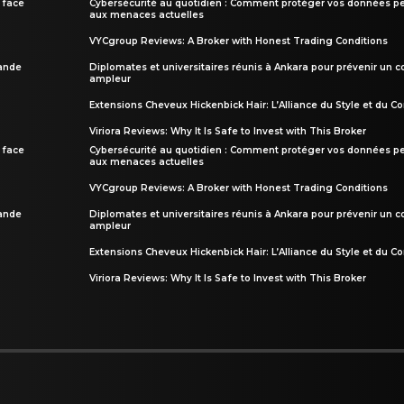
 face
Cybersécurité au quotidien : Comment protéger vos données pe
aux menaces actuelles
VYCgroup Reviews: A Broker with Honest Trading Conditions
rande
Diplomates et universitaires réunis à Ankara pour prévenir un c
ampleur
Extensions Cheveux Hickenbick Hair: L’Alliance du Style et du Co
Viriora Reviews: Why It Is Safe to Invest with This Broker
 face
Cybersécurité au quotidien : Comment protéger vos données pe
aux menaces actuelles
VYCgroup Reviews: A Broker with Honest Trading Conditions
rande
Diplomates et universitaires réunis à Ankara pour prévenir un c
ampleur
Extensions Cheveux Hickenbick Hair: L’Alliance du Style et du Co
Viriora Reviews: Why It Is Safe to Invest with This Broker