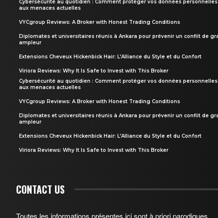
Cybersécurité au quotidien : Comment protéger vos données personnelles
aux menaces actuelles
VYCgroup Reviews: A Broker with Honest Trading Conditions
Diplomates et universitaires réunis à Ankara pour prévenir un conflit de g
ampleur
Extensions Cheveux Hickenbick Hair: L’Alliance du Style et du Confort
Viriora Reviews: Why It Is Safe to Invest with This Broker
Cybersécurité au quotidien : Comment protéger vos données personnelles
aux menaces actuelles
VYCgroup Reviews: A Broker with Honest Trading Conditions
Diplomates et universitaires réunis à Ankara pour prévenir un conflit de g
ampleur
Extensions Cheveux Hickenbick Hair: L’Alliance du Style et du Confort
Viriora Reviews: Why It Is Safe to Invest with This Broker
CONTACT US
Toutes les informations présentes ici sont à priori parodiques