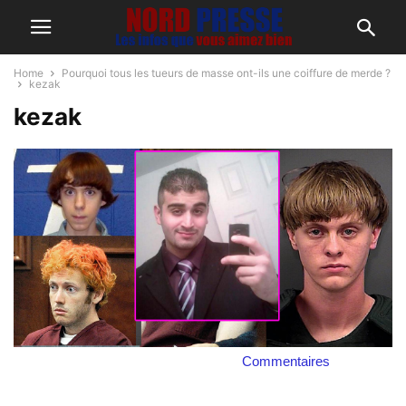
Home
Pourquoi tous les tueurs de masse ont-ils une coiffure de merde ?
kezak
kezak
Commentaires