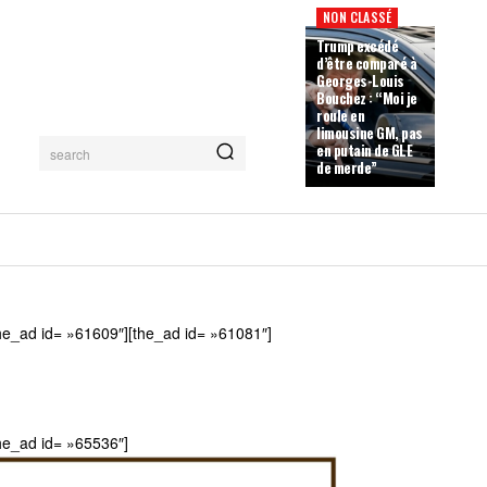
NON CLASSÉ
Trump excédé
d’être comparé à
Georges-Louis
Bouchez : “Moi je
roule en
limousine GM, pas
en putain de GLE
search
de merde”
he_ad id= »61609″][the_ad id= »61081″]
he_ad id= »65536″]