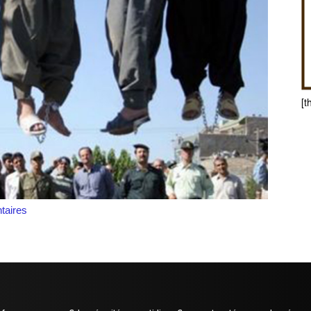
[t
aires