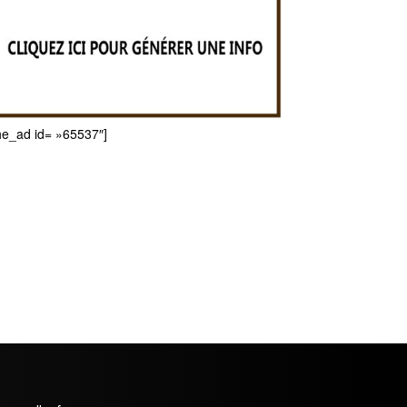
he_ad id= »65537″]