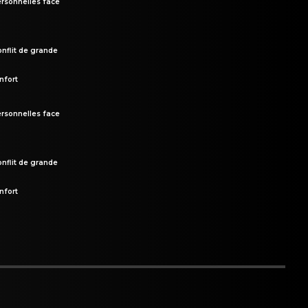
rsonnelles face
onflit de grande
nfort
rsonnelles face
onflit de grande
nfort