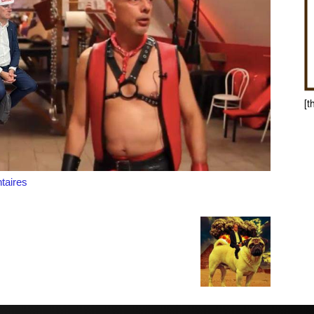
[t
aires