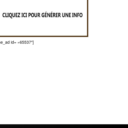
he_ad id= »65537″]