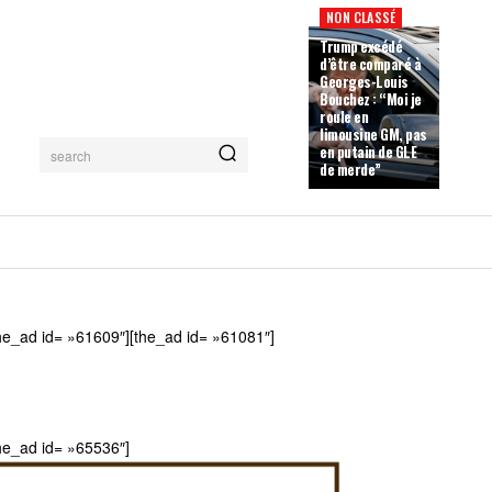
NON CLASSÉ
Trump excédé
d’être comparé à
Georges-Louis
Bouchez : “Moi je
roule en
limousine GM, pas
en putain de GLE
search
de merde”
he_ad id= »61609″][the_ad id= »61081″]
he_ad id= »65536″]