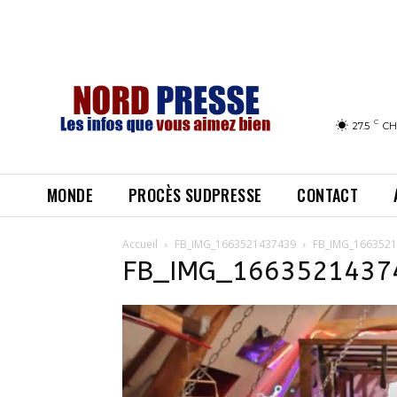
C
27.5
CH
MONDE
PROCÈS SUDPRESSE
CONTACT
Accueil
FB_IMG_1663521437439
FB_IMG_166352
FB_IMG_1663521437