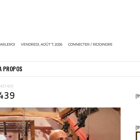
ARLEROI
VENDREDI, AOÛT 7, 2026
CONNECTER / REJOINDRE
A PROPOS
1437439
439
[t
[t