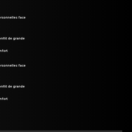
rsonnelles face
onflit de grande
nfort
rsonnelles face
onflit de grande
nfort