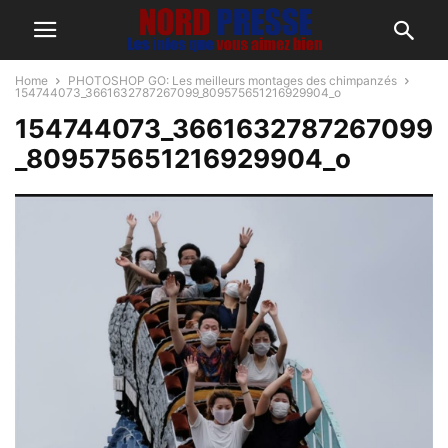
Home
PHOTOSHOP GO: Les meilleurs montages des chimpanzés
154744073_3661632787267099_809575651216929904_o
154744073_3661632787267099
_809575651216929904_o