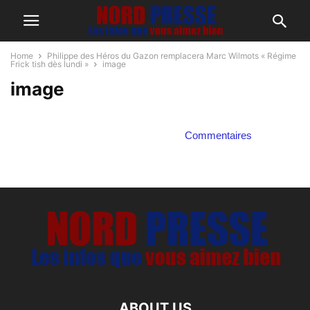
Home
Philippe des Héros du Gazon remplacera Marc Wilmots « Régime
Frick tish dès lundi »
image
image
Commentaires
ABOUT US