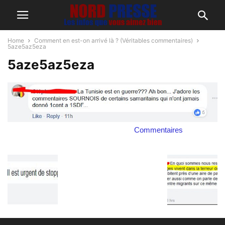
Home
Comment en est-on arrivé là ? (Véritables commentaires)
5aze5az5eza
5aze5az5eza
Commentaires