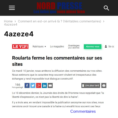
Home
Comment en est-on arrivé là ? (Véritables commentaires)
4azeze4
4azeze4
Commentaires