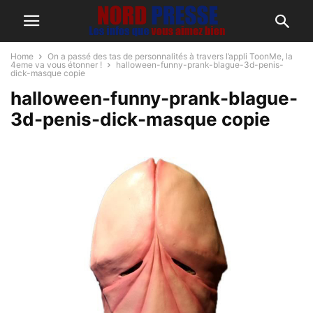
Home
On a passé des tas de personnalités à travers l’appli ToonMe, la
4eme va vous étonner !
halloween-funny-prank-blague-3d-penis-
dick-masque copie
halloween-funny-prank-blague-
3d-penis-dick-masque copie