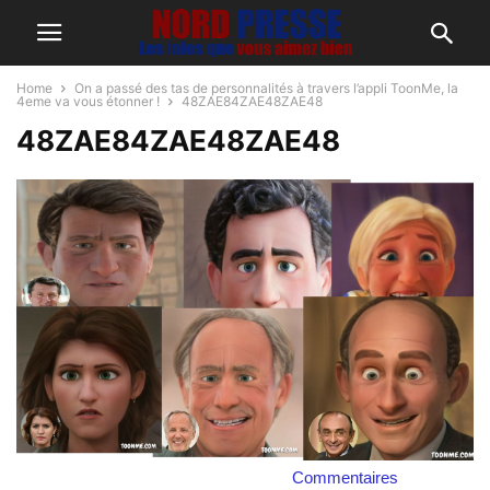
Home
On a passé des tas de personnalités à travers l’appli ToonMe, la
4eme va vous étonner !
48ZAE84ZAE48ZAE48
48ZAE84ZAE48ZAE48
Commentaires