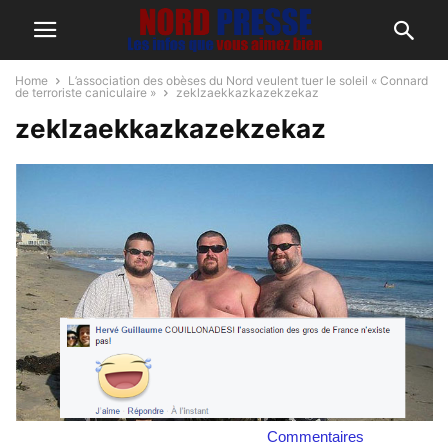
Home
L’association des obèses du Nord veulent tuer le soleil « Connard
de terroriste caniculaire »
zeklzaekkazkazekzekaz
zeklzaekkazkazekzekaz
Commentaires