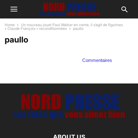
Home
Un nouveau jouet Paul Walker en vente, il s’agit de figurines
« Claude François » reconditionnées
paullo
paullo
Commentaires
ABOUT US