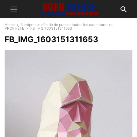
Home
Nordpresse décide de publier toutes les caricatures du
PROPHÈTE
FB_IMG_1603151311653
FB_IMG_1603151311653