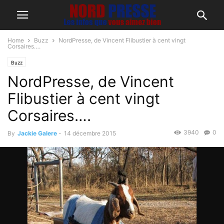
Home
Buzz
NordPresse, de Vincent Flibustier à cent vingt
Corsaires….
Buzz
NordPresse, de Vincent
Flibustier à cent vingt
Corsaires….
3940
0
By
Jackie Galere
-
14 décembre 2015