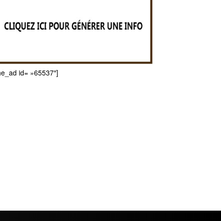
he_ad id= »65537″]