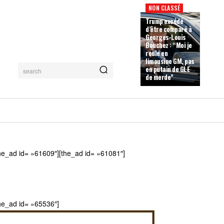
NON CLASSÉ
Trump excédé
d’être comparé à
Georges-Louis
Bouchez : “Moi je
roule en
limousine GM, pas
en putain de GLE
search
de merde”
he_ad id= »61609″][the_ad id= »61081″]
he_ad id= »65536″]