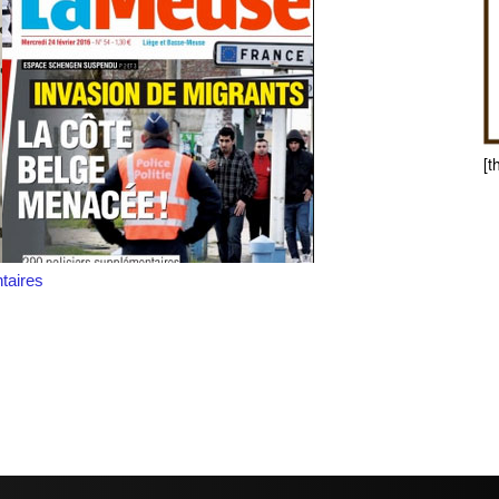
[t
aires