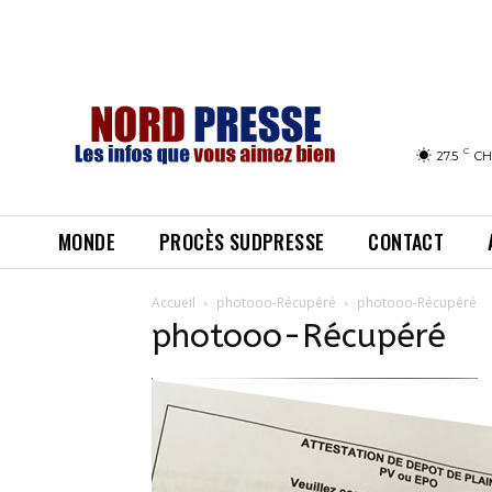
C
27.5
CH
MONDE
PROCÈS SUDPRESSE
CONTACT
Accueil
photooo-Récupéré
photooo-Récupéré
photooo-Récupéré