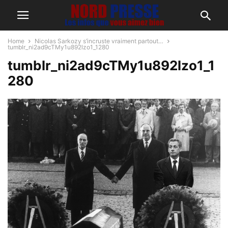
Home
Nicolas Sarkozy s’incruste vraiment partout…
tumblr_ni2ad9cTMy1u892lzo1_1280
tumblr_ni2ad9cTMy1u892lzo1_1
280