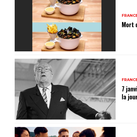
FRANC
Mort 
FRANC
7 janv
la jo