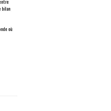
entre
e bilan
onde où