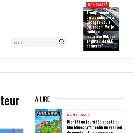
NON CLASSÉ
Trump excédé
d’être comparé à
Georges-Louis
Bouchez : “Moi je
roule en
limousine GM, pas
en putain de GLE
search
de merde”
iteur
A LIRE
NON CLASSÉ
Bientôt un jeu vidéo adapté du
film Minecraft : enfin un vrai jeu
de construction comme au