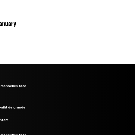
January
rsonnelles face
onflit de grande
nfort