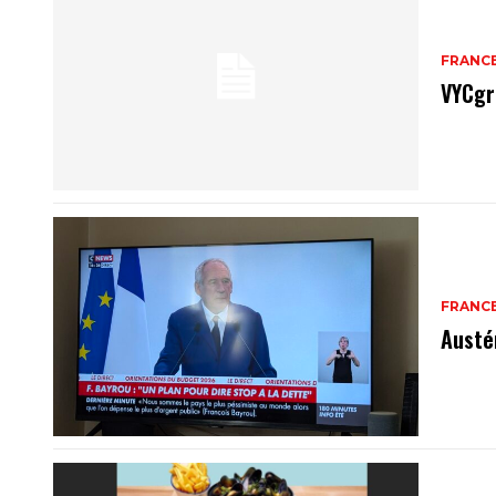
FRANC
VYCgr
FRANC
Austé