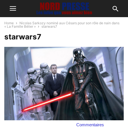
Home
Nicolas Sarkozy nominé aux Césars pour son rôle de nain dans
« La Famille Bélier »
starwars7
starwars7
Commentaires