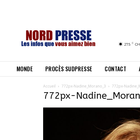
C
27.5
CH
MONDE
PROCÈS SUDPRESSE
CONTACT
Accueil
772px-Nadine_Morano_3
772px-Nadine_
772px-Nadine_Mora