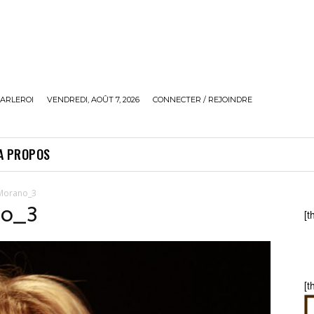
ARLEROI
VENDREDI, AOÛT 7, 2026
CONNECTER / REJOINDRE
A PROPOS
Morano_3
no_3
[t
[t