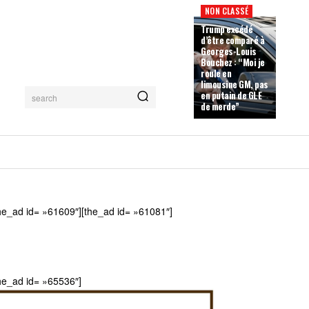
NON CLASSÉ
Trump excédé
d’être comparé à
Georges-Louis
Bouchez : “Moi je
roule en
limousine GM, pas
en putain de GLE
search
de merde”
he_ad id= »61609″][the_ad id= »61081″]
he_ad id= »65536″]