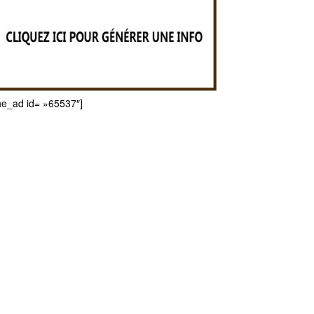
he_ad id= »65537″]