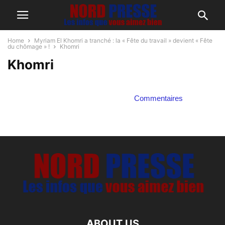
Home
Myriam El Khomri a tranché : la « Fête du travail » devient « Fête
du chômage » !
Khomri
Khomri
Commentaires
ABOUT US