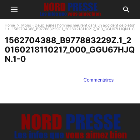
Home
Mons – Deux jeunes hommes meurent dans un accident de piéton
!
1562704388_B977883229Z.1_20160218110217_000_GGU67HJQN.1-0
1562704388_B977883229Z.1_2
0160218110217_000_GGU67HJQ
N.1-0
Commentaires